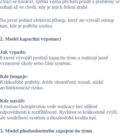
Ztrácí se kontext, zpětná vazba přichází pozdě a problémy se
odhalí až ve chvíli, kdy je jejich řešení drahé.
Na první pohled efektivní přístup, který ale vytváří odstup
tam, kde je potřeba souhra.
2. Model kapacitní výpomoci
Jak vypadá:
Externí vývojáři posilují kapacitu týmu a realizují jasně
vymezené úkoly nebo části systému.
Kde funguje:
Krátkodobé potřeby, dobře ohraničený rozsah, nízké
architektonické riziko.
Kde naráží:
S rostoucí komplexitou vede realizace bez sdílené
odpovědnosti k roztříštěnosti. Rychlost se krátkodobě zvýší,
ale soudržnost systému a dlouhodobá kvalita trpí.
3. Model plnohodnotného zapojení do týmu