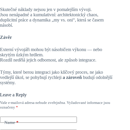
Skutečné náklady nejsou jen v pomalejším vývoji.
Jsou nenápadné a kumulativní: architektonický chaos,
duplicitní práce a dynamika „my vs. oni“, která se časem
násobí.
Závěr
Externí vývojáři mohou být násobičem výkonu — nebo
skrytým úzkým hrdlem.
Rozdíl nedělá jejich odbornost, ale způsob integrace.
Týmy, které berou integraci jako klíčový proces, ne jako
vedlejší úkol, se pohybují rychleji
a zároveň
budují odolnější
systémy.
Leave a Reply
Vaše e-mailová adresa nebude zveřejněna.
Vyžadované informace jsou
označeny
*
Name
*