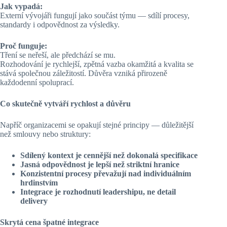
Jak vypadá:
Externí vývojáři fungují jako součást týmu — sdílí procesy,
standardy i odpovědnost za výsledky.
Proč funguje:
Tření se neřeší, ale předchází se mu.
Rozhodování je rychlejší, zpětná vazba okamžitá a kvalita se
stává společnou záležitostí. Důvěra vzniká přirozeně
každodenní spoluprací.
Co skutečně vytváří rychlost a důvěru
Napříč organizacemi se opakují stejné principy — důležitější
než smlouvy nebo struktury:
Sdílený kontext je cennější než dokonalá specifikace
Jasná odpovědnost je lepší než striktní hranice
Konzistentní procesy převažují nad individuálním
hrdinstvím
Integrace je rozhodnutí leadershipu, ne detail
delivery
Skrytá cena špatné integrace