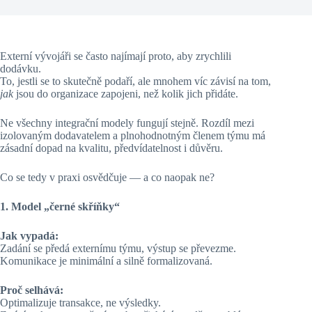
Externí vývojáři se často najímají proto, aby zrychlili
dodávku.
To, jestli se to skutečně podaří, ale mnohem víc závisí na tom,
jak
jsou do organizace zapojeni, než kolik jich přidáte.
Ne všechny integrační modely fungují stejně. Rozdíl mezi
izolovaným dodavatelem a plnohodnotným členem týmu má
zásadní dopad na kvalitu, předvídatelnost i důvěru.
Co se tedy v praxi osvědčuje — a co naopak ne?
1. Model „černé skříňky“
Jak vypadá:
Zadání se předá externímu týmu, výstup se převezme.
Komunikace je minimální a silně formalizovaná.
Proč selhává:
Optimalizuje transakce, ne výsledky.